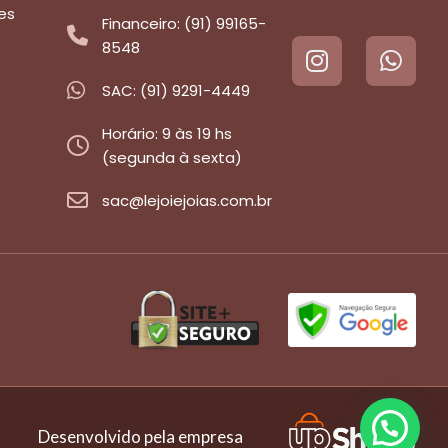
es
Financeiro: (91) 99165-
8548
SAC: (91) 9291-4449
Horário: 9 às 19 hs
(segunda à sexta)
sac@lejoiejoias.com.br
Desenvolvido pela empresa