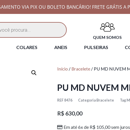
AMENTO VIA PIX OU BOLETO BANCÁRIO! FRETE GRÁTIS A P
QUEM SOMOS
COLARES
ANEIS
PULSEIRAS
CO
Início
/
Bracelete
/ PU MD NUVEM 
PU MD NUVEM M
REF
8476
Categoria
Bracelete
Tag
M
R$
630,00
Em até 6x de
R$
105,00
sem juros