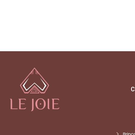
C
Brinc