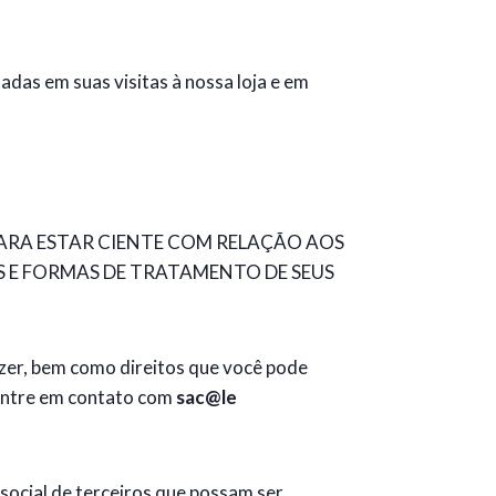
.
das em suas visitas à nossa loja e em
ARA ESTAR CIENTE COM RELAÇÃO AOS
ES E FORMAS DE TRATAMENTO DE SEUS
azer, bem como direitos que você pode
 entre em contato com
sac@l
e
a social de terceiros que possam ser