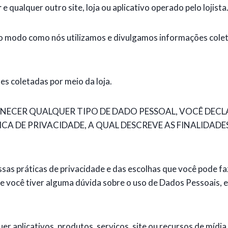
r
e qualquer outro site, loja ou aplicativo operado pelo lojista
e o modo como nós utilizamos e divulgamos informações coleta
es coletadas por meio da loja.
NECER QUALQUER TIPO DE DADO PESSOAL, VOCÊ DECL
CA DE PRIVACIDADE, A QUAL DESCREVE AS FINALIDAD
ossas práticas de privacidade e das escolhas que você pode f
Se você tiver alguma dúvida sobre o uso de Dados Pessoais,
uer aplicativos, produtos, serviços, site ou recursos de mídi