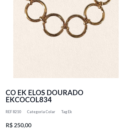
CO EK ELOS DOURADO
EKCOCOL834
REF
8210
Categoria
Colar
Tag
Ek
R$
250,00