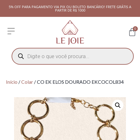
5% OFF PARA PAGAMENTO VIA PIX OU BOLETO BANCÁRIO! FRETE GRÁTIS A
PARTIR DE R$ 1000
0
Início
/
Colar
/ CO EK ELOS DOURADO EKCOCOL834