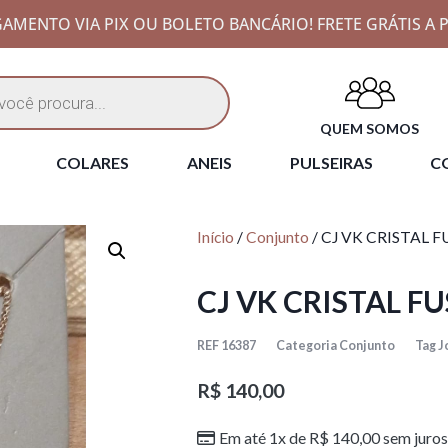
AMENTO VIA PIX OU BOLETO BANCÁRIO! FRETE GRÁTIS A P
QUEM SOMOS
COLARES
ANEIS
PULSEIRAS
CO
Início
/
Conjunto
/ CJ VK CRISTAL 
CJ VK CRISTAL F
REF
16387
Categoria
Conjunto
Tag
J
R$
140,00
Em até 1x de
R$
140,00
sem juros