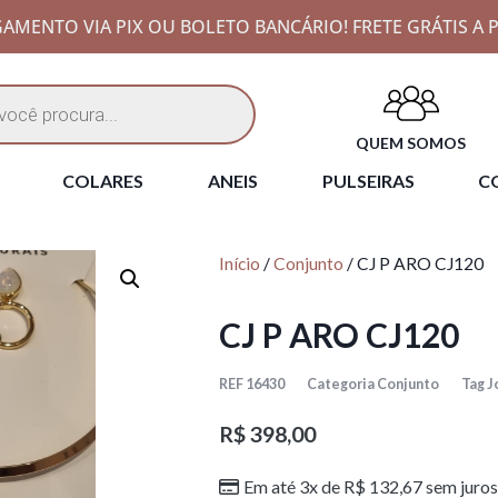
AMENTO VIA PIX OU BOLETO BANCÁRIO! FRETE GRÁTIS A P
QUEM SOMOS
COLARES
ANEIS
PULSEIRAS
CO
Início
/
Conjunto
/ CJ P ARO CJ120
CJ P ARO CJ120
REF
16430
Categoria
Conjunto
Tag
J
R$
398,00
Em até 3x de
R$
132,67
sem juros