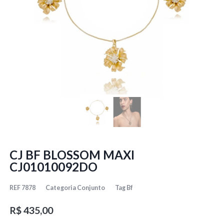
CJ BF BLOSSOM MAXI
CJ01010092DO
REF
7878
Categoria
Conjunto
Tag
Bf
R$
435,00