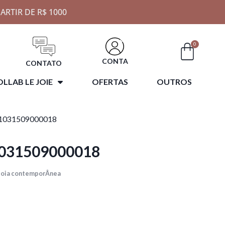
ARTIR DE R$ 1000
0
CONTA
CONTATO
LLAB LE JOIE
OFERTAS
OUTROS
51031509000018
031509000018
Joia contemporÂnea