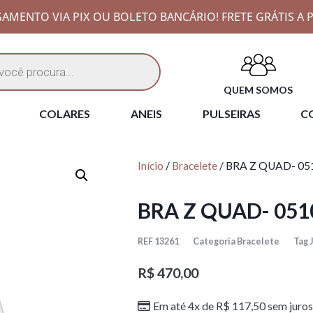
AMENTO VIA PIX OU BOLETO BANCÁRIO! FRETE GRÁTIS A P
QUEM SOMOS
COLARES
ANEIS
PULSEIRAS
CO
Início
/
Bracelete
/ BRA Z QUAD- 0
BRA Z QUAD- 051
REF
13261
Categoria
Bracelete
Tag
R$
470,00
Em até 4x de
R$
117,50
sem juros