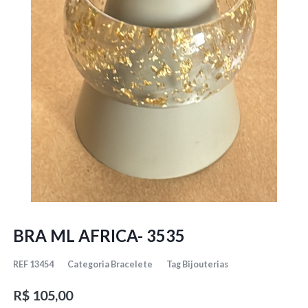
BRA ML AFRICA- 3535
REF
13454
Categoria
Bracelete
Tag
Bijouterias
R$
105,00