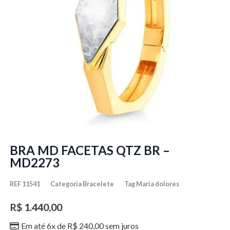
BRA MD FACETAS QTZ BR –
MD2273
REF
11541
Categoria
Bracelete
Tag
Maria dolores
R$
1.440,00
Em até 6x de
R$
240,00
sem juros