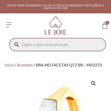
5% OFF PARA PAGAMENTO VIA PIX OU BOLETO BANCÁRIO! FRETE GRÁTIS A
PARTIR DE R$ 1000
0
Início
/
Bracelete
/ BRA MD FACETAS QTZ BR – MD2273