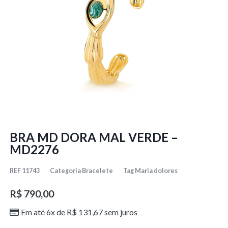
BRA MD DORA MAL VERDE –
MD2276
REF
11743
Categoria
Bracelete
Tag
Maria dolores
R$
790,00
Em até 6x de
R$
131,67
sem juros