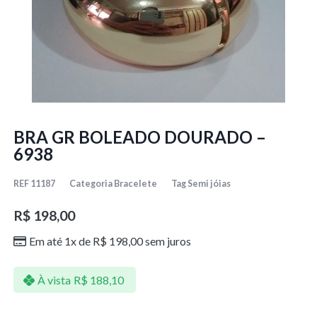
BRA GR BOLEADO DOURADO –
6938
REF
11187
Categoria
Bracelete
Tag
Semi jóias
R$
198,00
Em até 1x de
R$
198,00
sem juros
À vista
R$
188,10