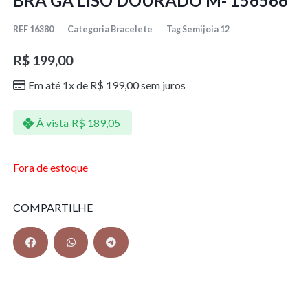
BRA GA LISO DOURADO M- 156566
REF
16380
Categoria
Bracelete
Tag
Semijoia 12
R$
199,00
Em até 1x de
R$
199,00
sem juros
À vista
R$
189,05
Fora de estoque
COMPARTILHE