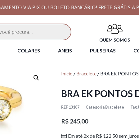
AMENTO VIA PIX OU BOLETO BANCÁRIO! FRETE GRÁTIS A P
QUEM SOMOS
COLARES
ANEIS
PULSEIRAS
CO
Início
/
Bracelete
/ BRA EK PONTOS
BRA EK PONTOS 
REF
13187
Categoria
Bracelete
Tag
R$
245,00
Em até 2x de
R$
122,50
sem juros