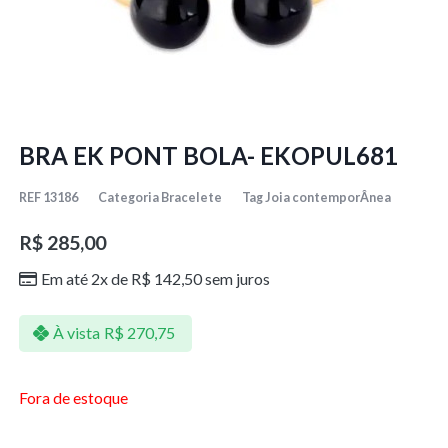
BRA EK PONT BOLA- EKOPUL681
REF
13186
Categoria
Bracelete
Tag
Joia contemporÂnea
R$
285,00
Em até 2x de
R$
142,50
sem juros
À vista
R$
270,75
Fora de estoque