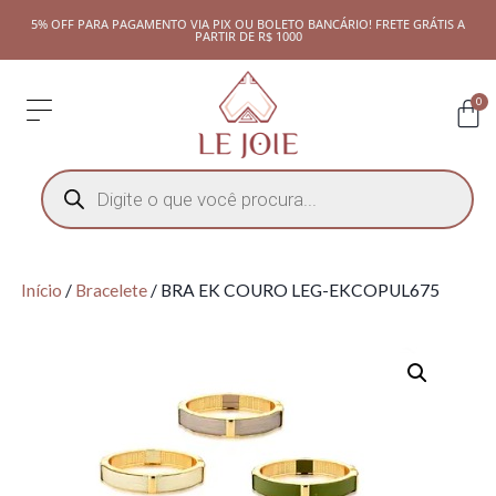
5% OFF PARA PAGAMENTO VIA PIX OU BOLETO BANCÁRIO! FRETE GRÁTIS A
PARTIR DE R$ 1000
0
Início
/
Bracelete
/ BRA EK COURO LEG-EKCOPUL675