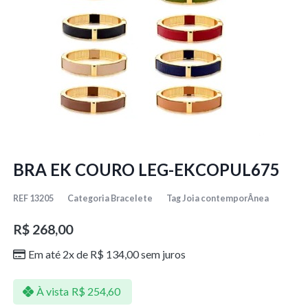
BRA EK COURO LEG-EKCOPUL675
REF
13205
Categoria
Bracelete
Tag
Joia contemporÂnea
R$
268,00
Em até 2x de
R$
134,00
sem juros
À vista
R$
254,60