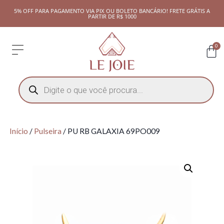
5% OFF PARA PAGAMENTO VIA PIX OU BOLETO BANCÁRIO! FRETE GRÁTIS A
PARTIR DE R$ 1000
0
Início
/
Pulseira
/ PU RB GALAXIA 69PO009