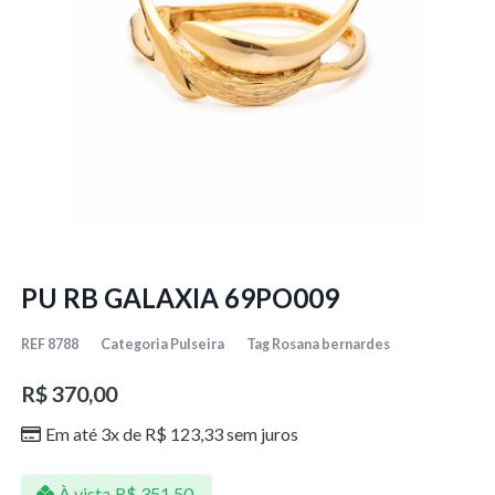
PU RB GALAXIA 69PO009
REF
8788
Categoria
Pulseira
Tag
Rosana bernardes
R$
370,00
Em até 3x de
R$
123,33
sem juros
À vista
R$
351,50