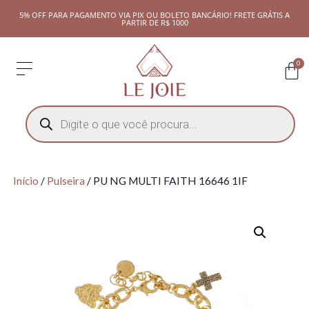
5% OFF PARA PAGAMENTO VIA PIX OU BOLETO BANCÁRIO! FRETE GRÁTIS A
PARTIR DE R$ 1000
0
Início
/
Pulseira
/ PU NG MULTI FAITH 16646 1IF