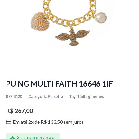
PU NG MULTI FAITH 16646 1IF
REF
8120
Categoria
Pulseira
Tag
Nádia gimenes
R$
267,00
Em até 2x de
R$
133,50
sem juros
À vista
R$
253,65