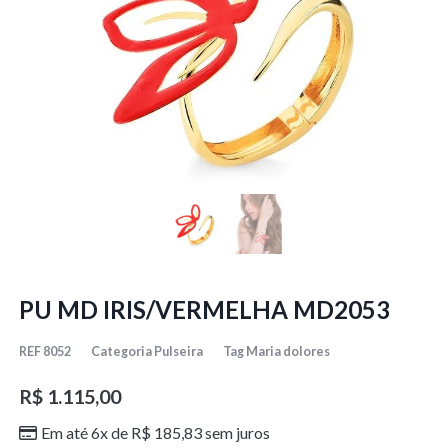
PU MD IRIS/VERMELHA MD2053
REF
8052
Categoria
Pulseira
Tag
Maria dolores
R$
1.115,00
Em até 6x de
R$
185,83
sem juros