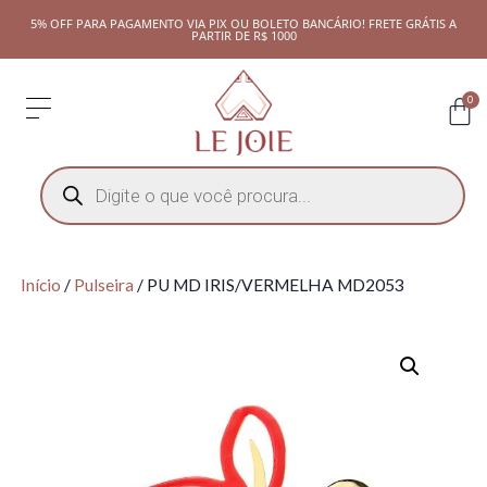
5% OFF PARA PAGAMENTO VIA PIX OU BOLETO BANCÁRIO! FRETE GRÁTIS A
PARTIR DE R$ 1000
0
Início
/
Pulseira
/ PU MD IRIS/VERMELHA MD2053