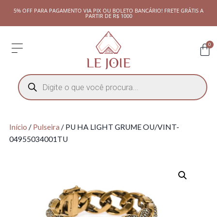
5% OFF PARA PAGAMENTO VIA PIX OU BOLETO BANCÁRIO! FRETE GRÁTIS A
PARTIR DE R$ 1000
0
Início
/
Pulseira
/ PU HA LIGHT GRUME OU/VINT-
04955034001TU