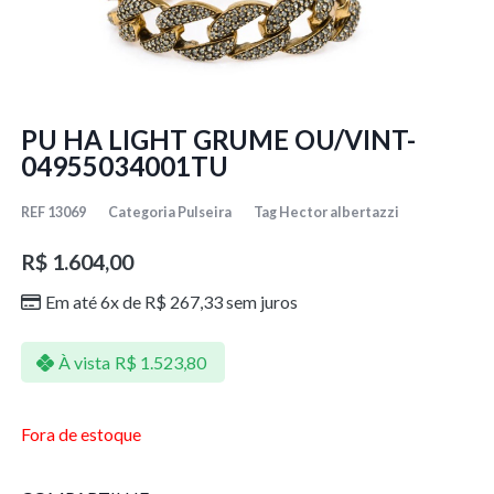
PU HA LIGHT GRUME OU/VINT-
04955034001TU
REF
13069
Categoria
Pulseira
Tag
Hector albertazzi
R$
1.604,00
Em até 6x de
R$
267,33
sem juros
À vista
R$
1.523,80
Fora de estoque