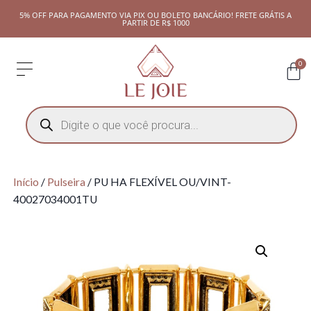
5% OFF PARA PAGAMENTO VIA PIX OU BOLETO BANCÁRIO! FRETE GRÁTIS A
PARTIR DE R$ 1000
0
Início
/
Pulseira
/ PU HA FLEXÍVEL OU/VINT-
40027034001TU