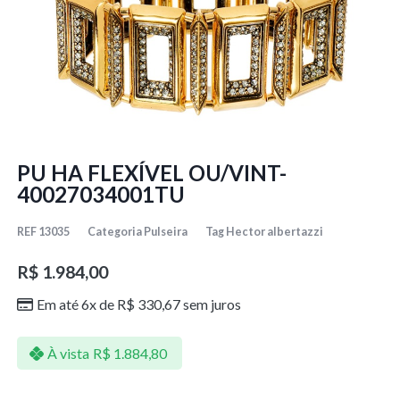
PU HA FLEXÍVEL OU/VINT-
40027034001TU
REF
13035
Categoria
Pulseira
Tag
Hector albertazzi
R$
1.984,00
Em até 6x de
R$
330,67
sem juros
À vista
R$
1.884,80