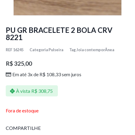
PU GR BRACELETE 2 BOLA CRV
8221
REF
16245
Categoria
Pulseira
Tag
Joia contemporÂnea
R$
325,00
Em até 3x de
R$
108,33
sem juros
À vista
R$
308,75
Fora de estoque
COMPARTILHE