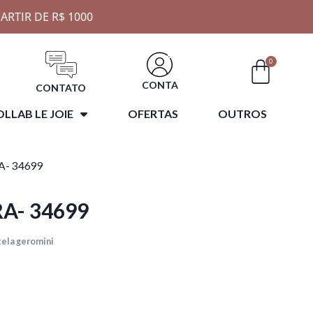
ARTIR DE R$ 1000
0
CONTA
CONTATO
LLAB LE JOIE
OFERTAS
OUTROS
A- 34699
A- 34699
tela geromini