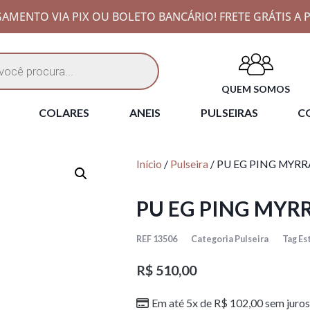
AMENTO VIA PIX OU BOLETO BANCÁRIO! FRETE GRÁTIS A P
QUEM SOMOS
COLARES
ANEIS
PULSEIRAS
CO
Início
/
Pulseira
/ PU EG PING MYRR
PU EG PING MYRR
REF
13506
Categoria
Pulseira
Tag
Es
R$
510,00
Em até 5x de
R$
102,00
sem juros