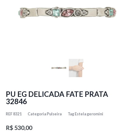
PU EG DELICADA FATE PRATA
32846
REF
8321
Categoria
Pulseira
Tag
Estela geromini
R$
530,00