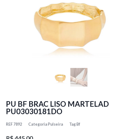
PU BF BRAC LISO MARTELAD
PU03030181DO
REF
7892
Categoria
Pulseira
Tag
Bf
R$
445,00