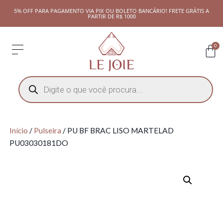
5% OFF PARA PAGAMENTO VIA PIX OU BOLETO BANCÁRIO! FRETE GRÁTIS A
PARTIR DE R$ 1000
0
Início
/
Pulseira
/ PU BF BRAC LISO MARTELAD
PU03030181DO