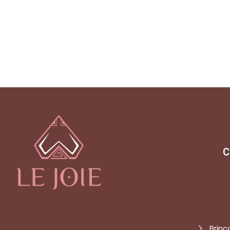
C
Brinc