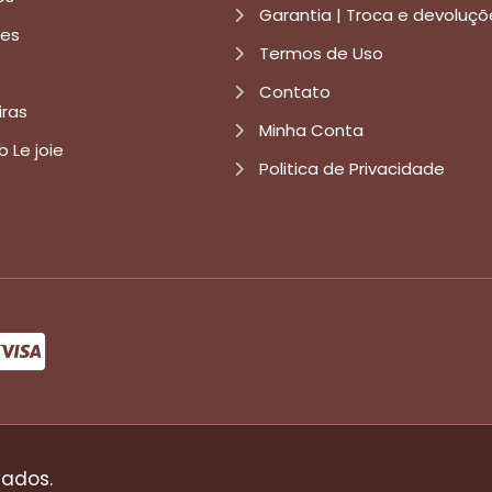
Garantia | Troca e devoluçõ
res
Termos de Uso
Contato
iras
Minha Conta
b Le joie
Politica de Privacidade
formas de pagamento
vados.