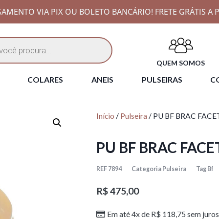
AMENTO VIA PIX OU BOLETO BANCÁRIO! FRETE GRÁTIS A P
QUEM SOMOS
COLARES
ANEIS
PULSEIRAS
CO
Início
/
Pulseira
/ PU BF BRAC FAC
PU BF BRAC FAC
REF
7894
Categoria
Pulseira
Tag
Bf
R$
475,00
Em até 4x de
R$
118,75
sem juros