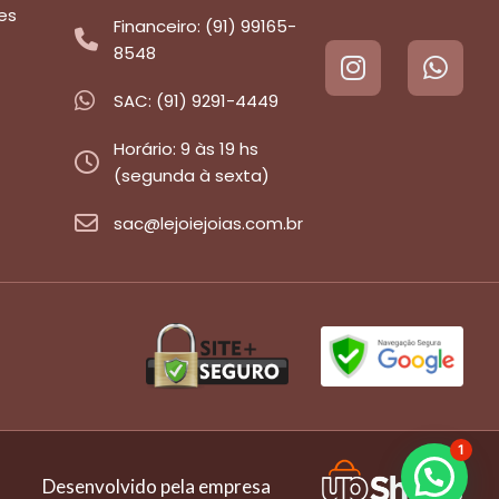
es
Financeiro: (91) 99165-
8548
SAC: (91) 9291-4449
Horário: 9 às 19 hs
(segunda à sexta)
sac@lejoiejoias.com.br
1
Desenvolvido pela empresa