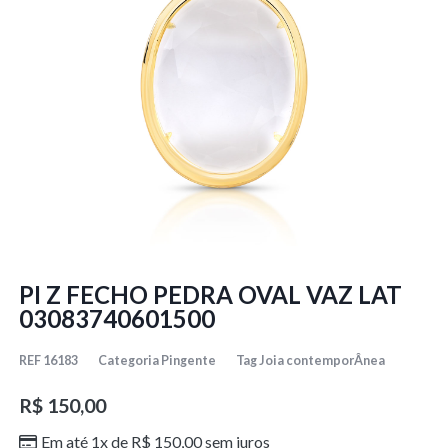
PI Z FECHO PEDRA OVAL VAZ LAT
03083740601500
REF
16183
Categoria
Pingente
Tag
Joia contemporÂnea
R$
150,00
Em até 1x de
R$
150,00
sem juros