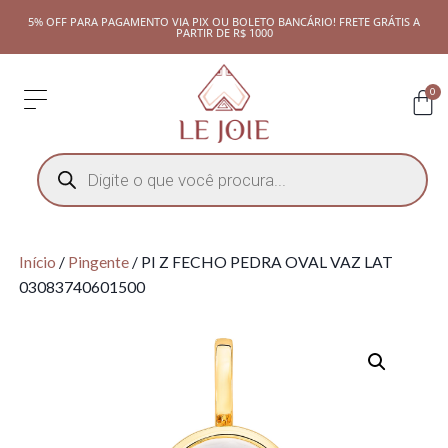
5% OFF PARA PAGAMENTO VIA PIX OU BOLETO BANCÁRIO! FRETE GRÁTIS A
PARTIR DE R$ 1000
0
Início
/
Pingente
/ PI Z FECHO PEDRA OVAL VAZ LAT
03083740601500