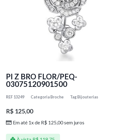
PI Z BRO FLOR/PEQ-
03075120901500
REF
13249
Categoria
Broche
Tag
Bijouterias
R$
125,00
Em até 1x de
R$
125,00
sem juros
À vista
R$
118,75