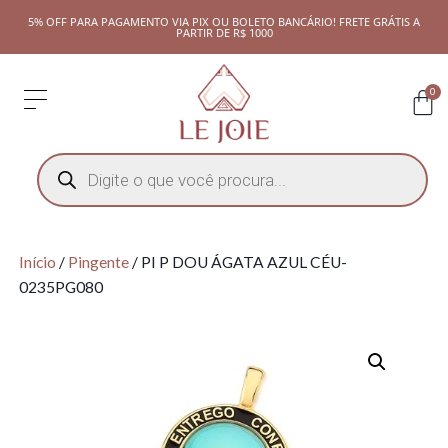
5% OFF PARA PAGAMENTO VIA PIX OU BOLETO BANCÁRIO! FRETE GRÁTIS A
PARTIR DE R$ 1000
0
Início
/
Pingente
/ PI P DOU ÁGATA AZUL CÉU-
0235PG080