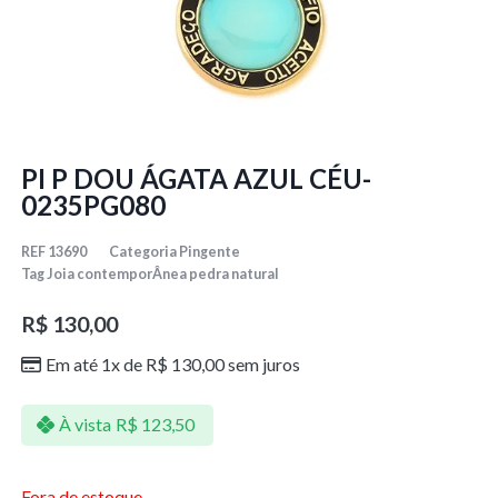
PI P DOU ÁGATA AZUL CÉU-
0235PG080
REF
13690
Categoria
Pingente
Tag
Joia contemporÂnea pedra natural
R$
130,00
Em até 1x de
R$
130,00
sem juros
À vista
R$
123,50
Fora de estoque