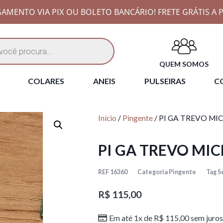
AMENTO VIA PIX OU BOLETO BANCÁRIO! FRETE GRÁTIS A P
QUEM SOMOS
COLARES
ANEIS
PULSEIRAS
CO
Início
/
Pingente
/ PI GA TREVO MI
PI GA TREVO MIC
REF
16360
Categoria
Pingente
Tag
S
R$
115,00
Em até 1x de
R$
115,00
sem juros