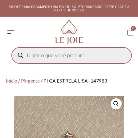
5% OFF PARA PAGAMENTO VIA PIX OU BOLETO BANCÁRIO! FRETE GRÁTIS A
PARTIR DE R$ 1000
0
Início
/
Pingente
/ PI GA ESTRELA LISA- 147983