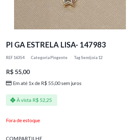
PI GA ESTRELA LISA- 147983
REF
16354
Categoria
Pingente
Tag
Semijoia 12
R$
55,00
Em até 1x de
R$
55,00
sem juros
À vista
R$
52,25
Fora de estoque
COMPARTILHE