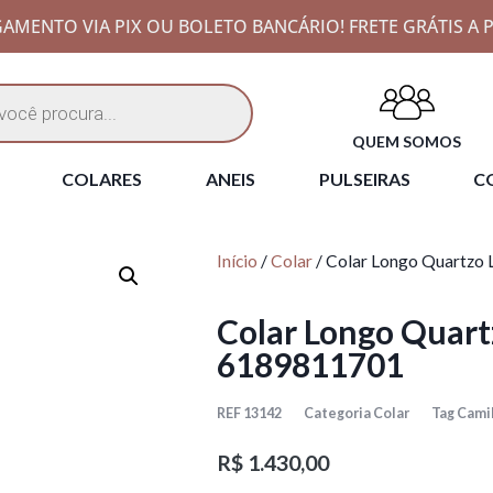
AMENTO VIA PIX OU BOLETO BANCÁRIO! FRETE GRÁTIS A P
QUEM SOMOS
COLARES
ANEIS
PULSEIRAS
CO
Início
/
Colar
/ Colar Longo Quartzo 
Colar Longo Quartz
6189811701
REF
13142
Categoria
Colar
Tag
Camil
R$
1.430,00