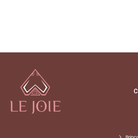
C
Brinc