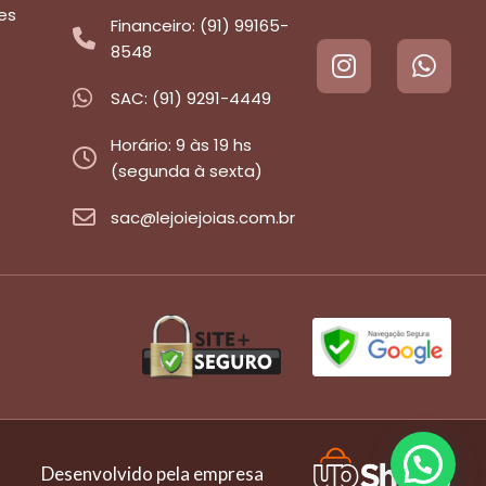
es
Financeiro: (91) 99165-
8548
SAC: (91) 9291-4449
Horário: 9 às 19 hs
(segunda à sexta)
sac@lejoiejoias.com.br
Desenvolvido pela empresa