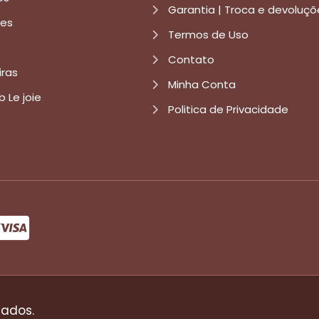
Garantia | Troca e devoluçõ
res
Termos de Uso
Contato
iras
Minha Conta
b Le joie
Politica de Privacidade
formas de pagamento
vados.