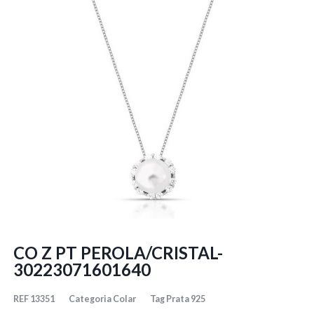
CO Z PT PEROLA/CRISTAL-
30223071601640
REF
13351
Categoria
Colar
Tag
Prata 925