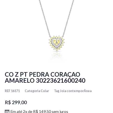
CO Z PT PEDRA CORAÇAO
AMARELO 30223621600240
REF
16171
Categoria
Colar
Tag
Joia contemporÂnea
R$
299,00
Em até 2x de
R$
149,50
sem juros