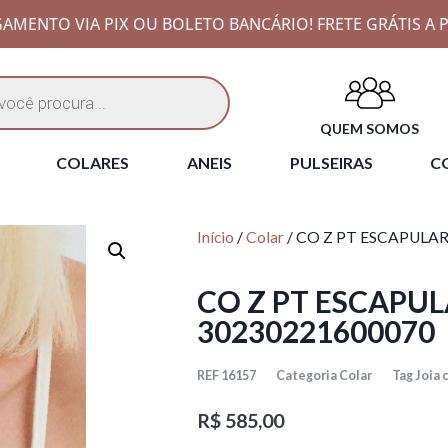
AMENTO VIA PIX OU BOLETO BANCÁRIO! FRETE GRÁTIS A P
QUEM SOMOS
COLARES
ANEIS
PULSEIRAS
CO
Início
/
Colar
/ CO Z PT ESCAPULA
CO Z PT ESCAPU
30230221600070
REF
16157
Categoria
Colar
Tag
Joia
R$
585,00