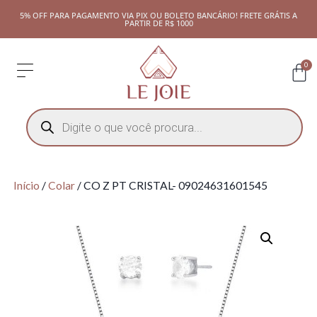
5% OFF PARA PAGAMENTO VIA PIX OU BOLETO BANCÁRIO! FRETE GRÁTIS A
PARTIR DE R$ 1000
0
Início
/
Colar
/ CO Z PT CRISTAL- 09024631601545