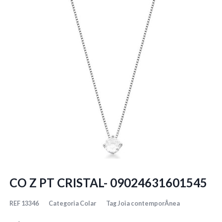
CO Z PT CRISTAL- 09024631601545
REF
13346
Categoria
Colar
Tag
Joia contemporÂnea