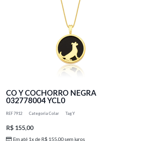
CO Y COCHORRO NEGRA
032778004 YCL0
REF
7912
Categoria
Colar
Tag
Y
R$
155,00
Em até 1x de
R$
155,00
sem juros