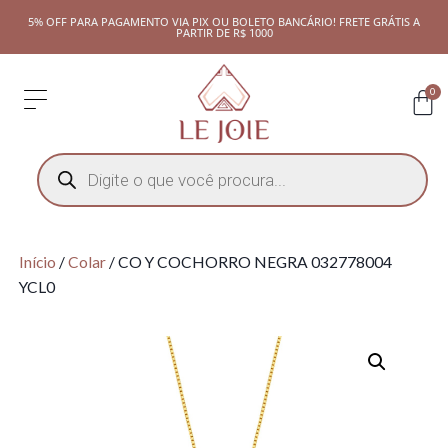
5% OFF PARA PAGAMENTO VIA PIX OU BOLETO BANCÁRIO! FRETE GRÁTIS A
PARTIR DE R$ 1000
0
Início
/
Colar
/ CO Y COCHORRO NEGRA 032778004
YCL0