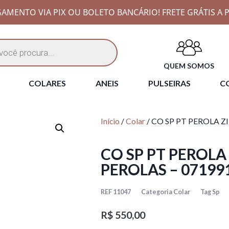
AMENTO VIA PIX OU BOLETO BANCÁRIO! FRETE GRÁTIS A P
QUEM SOMOS
COLARES
ANEIS
PULSEIRAS
CO
Início
/
Colar
/ CO SP PT PEROLA 
CO SP PT PEROL
PEROLAS – 07199
REF
11047
Categoria
Colar
Tag
Sp
R$
550,00