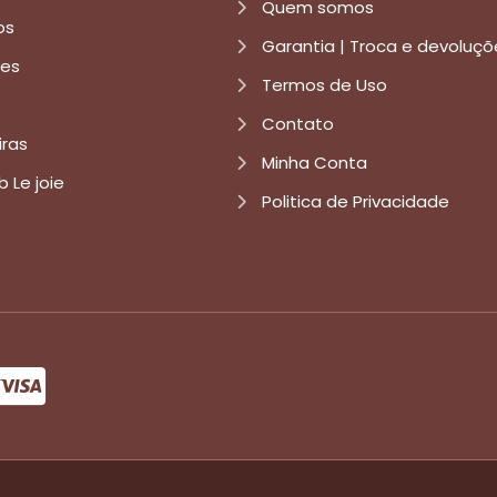
Quem somos
os
Garantia | Troca e devoluçõ
res
Termos de Uso
Contato
iras
Minha Conta
b Le joie
Politica de Privacidade
formas de pagamento