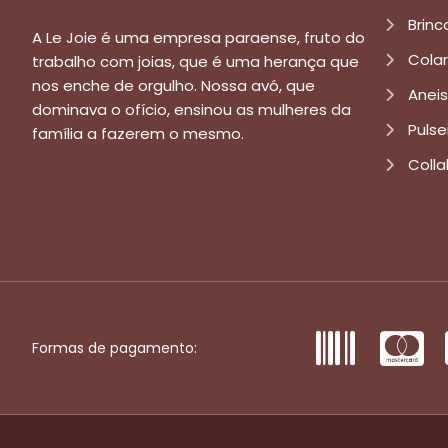
Brinc
A Le Joie é uma empresa paraense, fruto do
Cola
trabalho com joias, que é uma herança que
nos enche de orgulho. Nossa avó, que
Aneis
dominava o ofício, ensinou as mulheres da
Pulse
família a fazerem o mesmo.
Colla
Formas de pagamento: