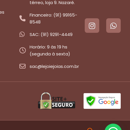
térreo, loja 9. Nazaré.
es
Financeiro: (91) 99165-
8548
SAC: (91) 9291-4449
Horário: 9 às 19 hs
(segunda à sexta)
sac@lejoiejoias.com.br