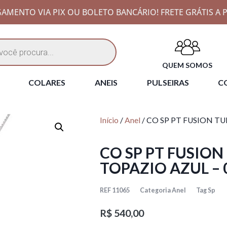
AMENTO VIA PIX OU BOLETO BANCÁRIO! FRETE GRÁTIS A P
QUEM SOMOS
COLARES
ANEIS
PULSEIRAS
CO
Início
/
Anel
/ CO SP PT FUSION T
CO SP PT FUSION
TOPAZIO AZUL – 
REF
11065
Categoria
Anel
Tag
Sp
R$
540,00