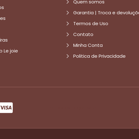
Quem somos
os
Garantia | Troca e devoluçõ
res
Termos de Uso
Contato
iras
Minha Conta
b Le joie
Politica de Privacidade
formas de pagamento