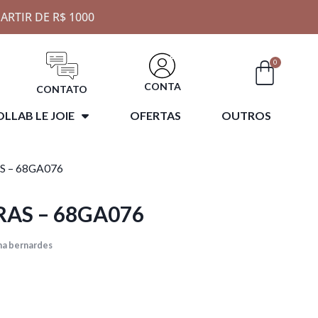
ARTIR DE R$ 1000
0
CONTA
CONTATO
LLAB LE JOIE
OFERTAS
OUTROS
S – 68GA076
RAS – 68GA076
na bernardes