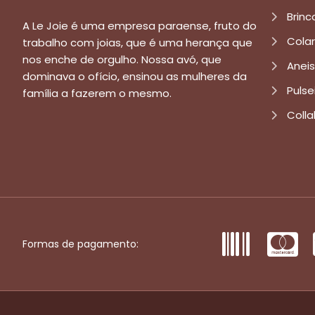
Brinc
A Le Joie é uma empresa paraense, fruto do
Cola
trabalho com joias, que é uma herança que
nos enche de orgulho. Nossa avó, que
Aneis
dominava o ofício, ensinou as mulheres da
Pulse
família a fazerem o mesmo.
Colla
Formas de pagamento: