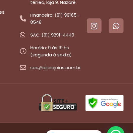
térreo, loja 9. Nazaré.
es
Financeiro: (91) 99165-
8548
SAC: (91) 9291-4449
Horário: 9 às 19 hs
(segunda à sexta)
sac@lejoiejoias.com.br