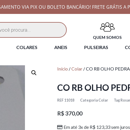
AMENTO VIA PIX OU BOLETO BANCÁRIO! FRETE GRÁTIS A P
QUEM SOMOS
COLARES
ANEIS
PULSEIRAS
CO
Início
/
Colar
/ CO RB OLHO PEDRA
CO RB OLHO PED
REF
11018
Categoria
Colar
Tag
Rosa
R$
370,00
Em até 3x de
R$
123,33
sem juros