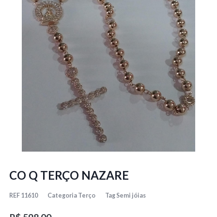
CO Q TERÇO NAZARE
REF
11610
Categoria
Terço
Tag
Semi jóias