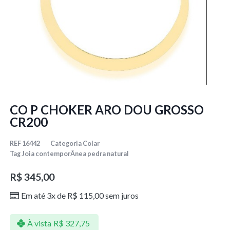
CO P CHOKER ARO DOU GROSSO
CR200
REF
16442
Categoria
Colar
Tag
Joia contemporÂnea pedra natural
R$
345,00
Em até 3x de
R$
115,00
sem juros
À vista
R$
327,75