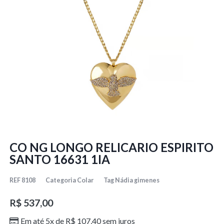
CO NG LONGO RELICARIO ESPIRITO
SANTO 16631 1IA
REF
8108
Categoria
Colar
Tag
Nádia gimenes
R$
537,00
Em até 5x de
R$
107,40
sem juros