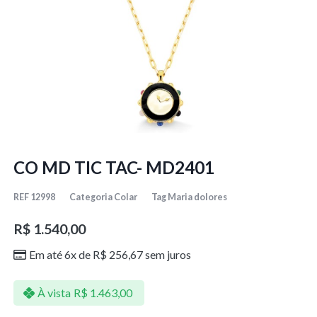
CO MD TIC TAC- MD2401
REF
12998
Categoria
Colar
Tag
Maria dolores
R$
1.540,00
Em até 6x de
R$
256,67
sem juros
À vista
R$
1.463,00