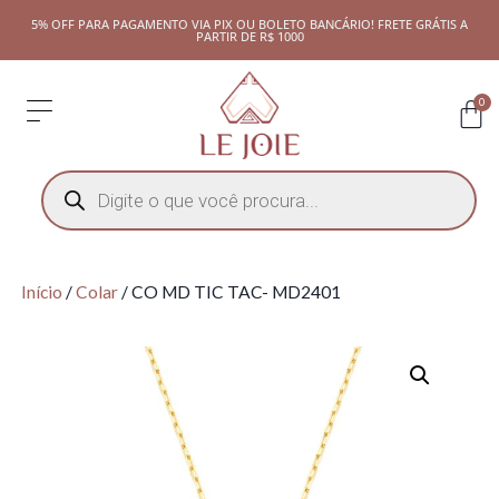
5% OFF PARA PAGAMENTO VIA PIX OU BOLETO BANCÁRIO! FRETE GRÁTIS A
PARTIR DE R$ 1000
0
Início
/
Colar
/ CO MD TIC TAC- MD2401