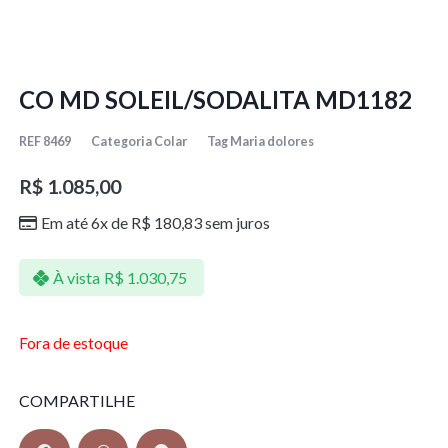
CO MD SOLEIL/SODALITA MD1182
REF
8469
Categoria
Colar
Tag
Maria dolores
R$
1.085,00
Em até 6x de
R$
180,83
sem juros
À vista
R$
1.030,75
Fora de estoque
COMPARTILHE