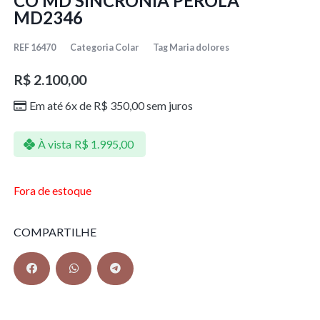
CO MD SINCRONIA PEROLA
MD2346
REF
16470
Categoria
Colar
Tag
Maria dolores
R$
2.100,00
Em até 6x de
R$
350,00
sem juros
À vista
R$
1.995,00
Fora de estoque
COMPARTILHE