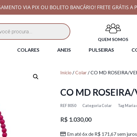
AMENTO VIA PIX OU BOLETO BANCÁRIO! FRETE GRÁTIS A P
QUEM SOMOS
COLARES
ANEIS
PULSEIRAS
CO
Início
/
Colar
/ CO MD ROSEIRA/V
CO MD ROSEIRA
REF
8050
Categoria
Colar
Tag
Maria 
R$
1.030,00
Em até 6x de
R$
171,67
sem juros