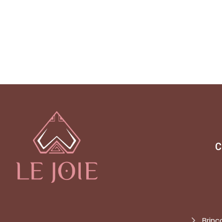
C
Brinc