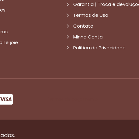
Garantia | Troca e devoluçõ
res
Termos de Uso
Contato
iras
Minha Conta
b Le joie
Politica de Privacidade
formas de pagamento
vados.