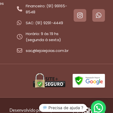
es
Financeiro: (91) 99165-
8548
SAC: (91) 9291-4449
Horário: 9 às 19 hs
(segunda à sexta)
sac@lejoiejoias.com.br
Precisa de ajuda ?
Desenvolvido pela empresa