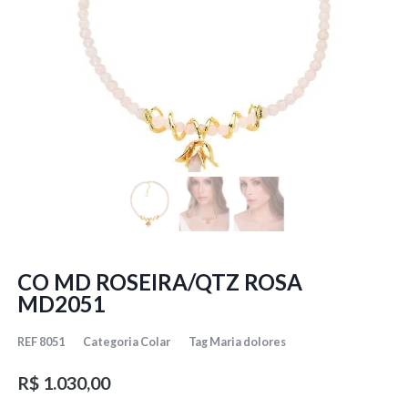
CO MD ROSEIRA/QTZ ROSA
MD2051
REF
8051
Categoria
Colar
Tag
Maria dolores
R$
1.030,00