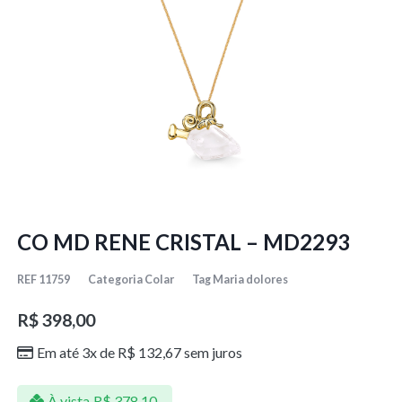
CO MD RENE CRISTAL – MD2293
REF
11759
Categoria
Colar
Tag
Maria dolores
R$
398,00
Em até 3x de
R$
132,67
sem juros
À vista
R$
378,10