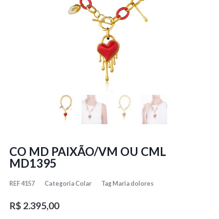
CO MD PAIXÃO/VM OU CML
MD1395
REF
4157
Categoria
Colar
Tag
Maria dolores
R$
2.395,00