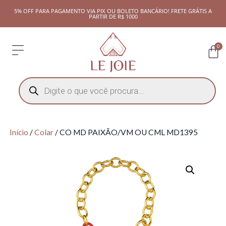
5% OFF PARA PAGAMENTO VIA PIX OU BOLETO BANCÁRIO! FRETE GRÁTIS A
PARTIR DE R$ 1000
0
Início
/
Colar
/ CO MD PAIXÃO/VM OU CML MD1395