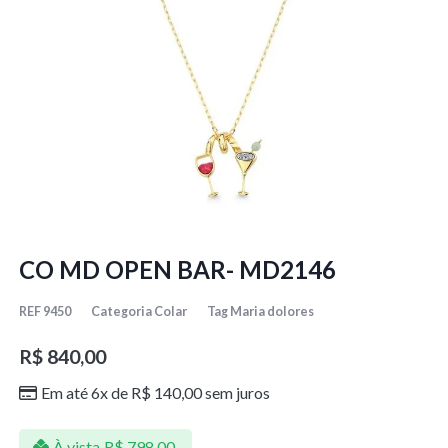
CO MD OPEN BAR- MD2146
REF
9450
Categoria
Colar
Tag
Maria dolores
R$
840,00
Em até 6x de
R$
140,00
sem juros
À vista
R$
798,00